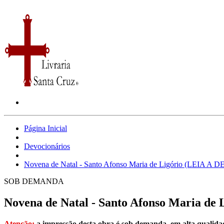
Página Inicial
Devocionários
Novena de Natal - Santo Afonso Maria de Ligório (LEIA A
SOB DEMANDA
Novena de Natal - Santo Afonso Maria d
Atenção:
a impressão desta obra é sob demanda, em alta qualida