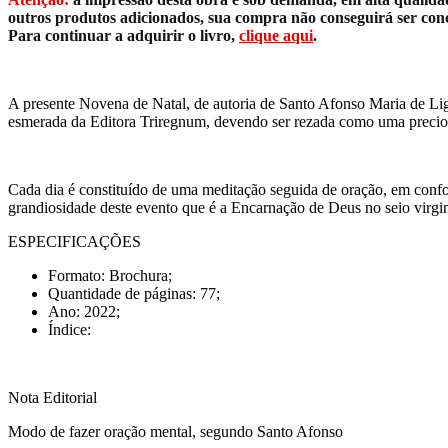
outros produtos adicionados, sua compra não conseguirá ser conclu
Para continuar a adquirir o livro,
clique aqui
.
A presente Novena de Natal, de autoria de Santo Afonso Maria de Ligór
esmerada da Editora Triregnum, devendo ser rezada como uma preciosa
Cada dia é constituído de uma meditação seguida de oração, em confor
grandiosidade deste evento que é a Encarnação de Deus no seio virgi
ESPECIFICAÇÕES
Formato: Brochura;
Quantidade de páginas: 77;
Ano: 2022;
Índice:
Nota Editorial
Modo de fazer oração mental, segundo Santo Afonso