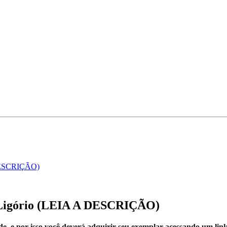
 DESCRIÇÃO)
e Ligório (LEIA A DESCRIÇÃO)
de, e por isso você deverá adquirir seu exemplar acessando um li